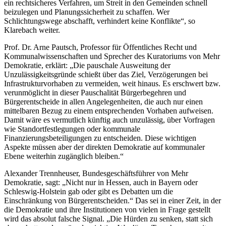
ein rechtsicheres Verfahren, um Streit in den Gemeinden schnell
beizulegen und Planungssicherheit zu schaffen. Wer
Schlichtungswege abschafft, verhindert keine Konflikte“, so
Klarebach weiter.
Prof. Dr. Arne Pautsch, Professor für Öffentliches Recht und
Kommunalwissenschaften und Sprecher des Kuratoriums von Mehr
Demokratie, erklärt: „Die pauschale Ausweitung der
Unzulässigkeitsgründe schießt über das Ziel, Verzögerungen bei
Infrastrukturvorhaben zu vermeiden, weit hinaus. Es erschwert bzw.
verunmöglicht in dieser Pauschalität Bürgerbegehren und
Bürgerentscheide in allen Angelegenheiten, die auch nur einen
mittelbaren Bezug zu einem entsprechenden Vorhaben aufweisen.
Damit wäre es vermutlich künftig auch unzulässig, über Vorfragen
wie Standortfestlegungen oder kommunale
Finanzierungsbeteiligungen zu entscheiden. Diese wichtigen
Aspekte müssen aber der direkten Demokratie auf kommunaler
Ebene weiterhin zugänglich bleiben.“
Alexander Trennheuser, Bundesgeschäftsführer von Mehr
Demokratie, sagt: „Nicht nur in Hessen, auch in Bayern oder
Schleswig-Holstein gab oder gibt es Debatten um die
Einschränkung von Bürgerentscheiden.“ Das sei in einer Zeit, in der
die Demokratie und ihre Institutionen von vielen in Frage gestellt
wird das absolut falsche Signal. „Die Hürden zu senken, statt sich