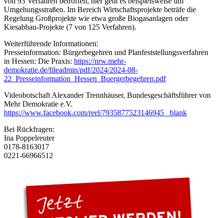
von 93 Verfahren betroffen, hier geht es beispielsweise um
Umgehungsstraßen. Im Bereich Wirtschaftsprojekte beträfe die
Regelung Großprojekte wie etwa große Biogasanlagen oder
Kiesabbau-Projekte (7 von 125 Verfahren).
Weiterführende Informationen:
Presseinformation: Bürgerbegehren und Planfeststellungsverfahren
in Hessen: Die Praxis:
https://nrw.mehr-
demokratie.de/fileadmin/pdf/2024/2024-08-
22_Presseinformation_Hessen_Buergerbegehren.pdf
Videobotschaft Alexander Trennhäuser, Bundesgeschäftsführer von
Mehr Demokratie e.V.
https://www.facebook.com/reel/7935877523146945 _blank
Bei Rückfragen:
Ina Poppelreuter
0178-8163017
0221-66966512