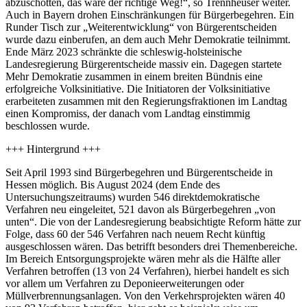
abzuschotten, das wäre der richtige Weg!“, so Trennheuser weiter.
Auch in Bayern drohen Einschränkungen für Bürgerbegehren. Ein
Runder Tisch zur „Weiterentwicklung“ von Bürgerentscheiden
wurde dazu einberufen, an dem auch Mehr Demokratie teilnimmt.
Ende März 2023 schränkte die schleswig-holsteinische
Landesregierung Bürgerentscheide massiv ein. Dagegen startete
Mehr Demokratie zusammen in einem breiten Bündnis eine
erfolgreiche Volksinitiative. Die Initiatoren der Volksinitiative
erarbeiteten zusammen mit den Regierungsfraktionen im Landtag
einen Kompromiss, der danach vom Landtag einstimmig
beschlossen wurde.
+++ Hintergrund +++
Seit April 1993 sind Bürgerbegehren und Bürgerentscheide in
Hessen möglich. Bis August 2024 (dem Ende des
Untersuchungszeitraums) wurden 546 direktdemokratische
Verfahren neu eingeleitet, 521 davon als Bürgerbegehren „von
unten“. Die von der Landesregierung beabsichtigte Reform hätte zur
Folge, dass 60 der 546 Verfahren nach neuem Recht künftig
ausgeschlossen wären. Das betrifft besonders drei Themenbereiche.
Im Bereich Entsorgungsprojekte wären mehr als die Hälfte aller
Verfahren betroffen (13 von 24 Verfahren), hierbei handelt es sich
vor allem um Verfahren zu Deponieerweiterungen oder
Müllverbrennungsanlagen. Von den Verkehrsprojekten wären 40