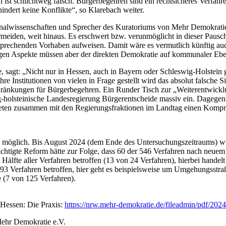
 ist schlichtweg falsch. Bürgerbegehren sind ein rechtsicheres Verfah
indert keine Konflikte“, so Klarebach weiter.
unalwissenschaften und Sprecher des Kuratoriums von Mehr Demokratie,
rmeiden, weit hinaus. Es erschwert bzw. verunmöglicht in dieser Pausc
sprechenden Vorhaben aufweisen. Damit wäre es vermutlich künftig auc
gen Aspekte müssen aber der direkten Demokratie auf kommunaler Eben
sagt: „Nicht nur in Hessen, auch in Bayern oder Schleswig-Holstein 
hre Institutionen von vielen in Frage gestellt wird das absolut falsche 
chränkungen für Bürgerbegehren. Ein Runder Tisch zur „Weiterentwick
-holsteinische Landesregierung Bürgerentscheide massiv ein. Dagegen
rarbeiteten zusammen mit den Regierungsfraktionen im Landtag einen Ko
n möglich. Bis August 2024 (dem Ende des Untersuchungszeitraums) wu
htigte Reform hätte zur Folge, dass 60 der 546 Verfahren nach neuem 
älfte aller Verfahren betroffen (13 von 24 Verfahren), hierbei handel
 Verfahren betroffen, hier geht es beispielsweise um Umgehungsstraße
 (7 von 125 Verfahren).
 Hessen: Die Praxis:
https://nrw.mehr-demokratie.de/fileadmin/pdf/2
Mehr Demokratie e.V.