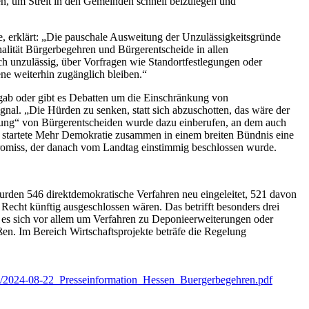
ren, um Streit in den Gemeinden schnell beizulegen und
 erklärt: „Die pauschale Ausweitung der Unzulässigkeitsgründe
halität Bürgerbegehren und Bürgerentscheide in allen
h unzulässig, über Vorfragen wie Standortfestlegungen oder
e weiterhin zugänglich bleiben.“
gab oder gibt es Debatten um die Einschränkung von
Signal. „Die Hürden zu senken, statt sich abzuschotten, das wäre der
lung“ von Bürgerentscheiden wurde dazu einberufen, an dem auch
 startete Mehr Demokratie zusammen in einem breiten Bündnis eine
mpromiss, der danach vom Landtag einstimmig beschlossen wurde.
rden 546 direktdemokratische Verfahren neu eingeleitet, 521 davon
Recht künftig ausgeschlossen wären. Das betrifft besonders drei
t es sich vor allem um Verfahren zu Deponieerweiterungen oder
n. Im Bereich Wirtschaftsprojekte beträfe die Regelung
024/2024-08-22_Presseinformation_Hessen_Buergerbegehren.pdf