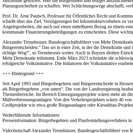
Jahrzehnte getroffen. Hier die Bürgerinnen und Bürger auszuschließen
Planungssicherheit zu schaffen. Wer Schlichtungswege abschafft, verh
Prof. Dr. Arne Pautsch, Professor für Öffentliches Recht und Komm
schießt über das Ziel, Verzögerungen bei Infrastrukturvorhaben zu ve
Angelegenheiten, die auch nur einen mittelbaren Bezug zu einem ent
kommunale Finanzierungsbeteiligungen zu entscheiden. Diese wichti
Alexander Trennheuser, Bundesgeschäftsführer von Mehr Demokratie, 
Bürgerentscheiden.“ Das sei in einer Zeit, in der die Demokratie und i
richtige Weg!“, so Trennheuser weiter. Auch in Bayern drohen Eins
Mehr Demokratie teilnimmt. Ende März 2023 schränkte die schleswig
erfolgreiche Volksinitiative. Die Initiatoren der Volksinitiative e
+++ Hintergrund +++
Seit April 1993 sind Bürgerbegehren und Bürgerentscheide in Hesse
als Bürgerbegehren „von unten“. Die von der Landesregierung beabsic
Themenbereiche. Im Bereich Entsorgungsprojekte wären mehr als die H
Müllverbrennungsanlagen. Von den Verkehrsprojekten wären 40 von 93
Großprojekte wie etwa große Biogasanlagen oder Kiesabbau-Projekte
Weiterführende Informationen:
Presseinformation: Bürgerbegehren und Planfeststellungsverfahren in
Videobotschaft Alexander Trennhäuser, Bundesgeschäftsführer von 