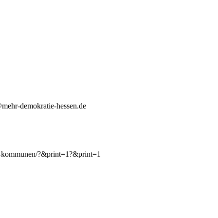
d@mehr-demokratie-hessen.de
chen-kommunen/?&print=1?&print=1