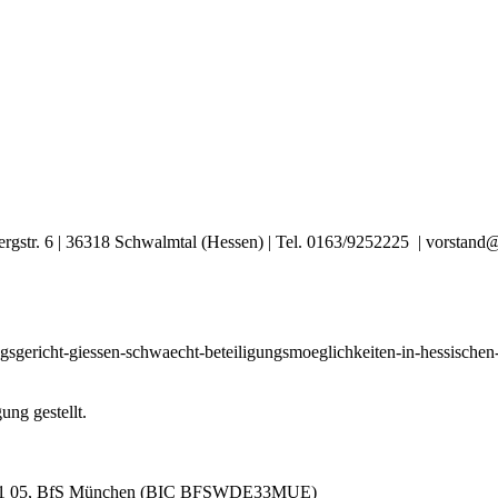
ergstr. 6 | 36318 Schwalmtal (Hessen) | Tel. 0163/9252225 | vorstan
tungsgericht-giessen-schwaecht-beteiligungsmoeglichkeiten-in-hessis
ng gestellt.
581 05, BfS München (BIC BFSWDE33MUE)