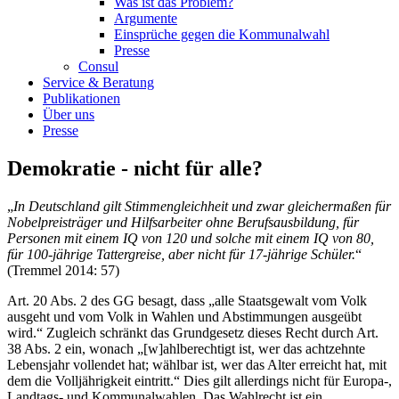
Was ist das Problem?
Argumente
Einsprüche gegen die Kommunalwahl
Presse
Consul
Service & Beratung
Publikationen
Über uns
Presse
Demokratie - nicht für alle?
„
In Deutschland gilt Stimmengleichheit und zwar gleichermaßen für
Nobelpreisträger und Hilfsarbeiter ohne Berufsausbildung, für
Personen mit einem IQ von 120 und solche mit einem IQ von 80,
für 100-jährige Tattergreise, aber nicht für 17-jährige Schüler.
“
(Tremmel 2014: 57)
Art. 20 Abs. 2 des GG besagt, dass „alle Staatsgewalt vom Volk
ausgeht und vom Volk in Wahlen und Abstimmungen ausgeübt
wird.“ Zugleich schränkt das Grundgesetz dieses Recht durch Art.
38 Abs. 2 ein, wonach „[w]ahlberechtigt ist, wer das achtzehnte
Lebensjahr vollendet hat; wählbar ist, wer das Alter erreicht hat, mit
dem die Volljährigkeit eintritt.“ Dies gilt allerdings nicht für Europa-,
Landtags- und Kommunalwahlen. Das Wahlrecht ist ein