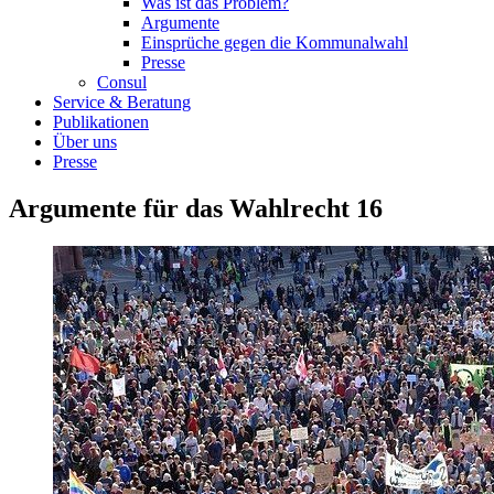
Was ist das Problem?
Argumente
Einsprüche gegen die Kommunalwahl
Presse
Consul
Service & Beratung
Publikationen
Über uns
Presse
Argumente für das Wahlrecht 16