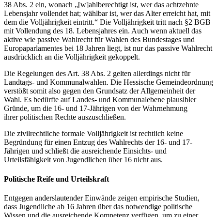
38 Abs. 2 ein, wonach „[w]ahlberechtigt ist, wer das achtzehnte
Lebensjahr vollendet hat; wählbar ist, wer das Alter erreicht hat, mit
dem die Volljährigkeit eintritt.“ Die Volljährigkeit tritt nach §2 BGB
mit Vollendung des 18. Lebensjahres ein. Auch wenn aktuell das
aktive wie passive Wahlrecht für Wahlen des Bundestages und
Europaparlamentes bei 18 Jahren liegt, ist nur das passive Wahlrecht
ausdrücklich an die Volljährigkeit gekoppelt.
Die Regelungen des Art. 38 Abs. 2 gelten allerdings nicht für
Landtags- und Kommunalwahlen. Die Hessische Gemeindeordnung
verstößt somit also gegen den Grundsatz der Allgemeinheit der
Wahl. Es bedürfte auf Landes- und Kommunalebene plausibler
Gründe, um die 16- und 17-Jährigen von der Wahrnehmung
ihrer politischen Rechte auszuschließen.
Die zivilrechtliche formale Volljährigkeit ist rechtlich keine
Begründung für einen Entzug des Wahlrechts der 16- und 17-
Jährigen und schließt die ausreichende Einsichts- und
Urteilsfähigkeit von Jugendlichen über 16 nicht aus.
Politische Reife und Urteilskraft
Entgegen anderslautender Einwände zeigen empirische Studien,
dass Jugendliche ab 16 Jahren über das notwendige politische
Wissen und die ausreichende Kompetenz verfügen, um zu einer