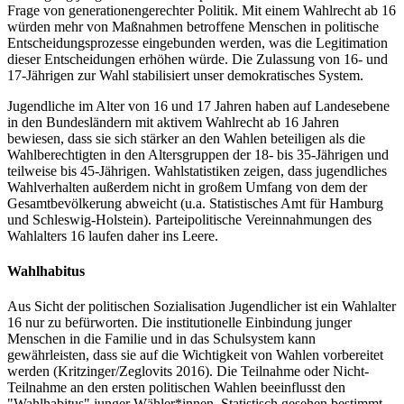
Frage von generationengerechter Politik. Mit einem Wahlrecht ab 16
würden mehr von Maßnahmen betroffene Menschen in politische
Entscheidungsprozesse eingebunden werden, was die Legitimation
dieser Entscheidungen erhöhen würde. Die Zulassung von 16- und
17-Jährigen zur Wahl stabilisiert unser demokratisches System.
Jugendliche im Alter von 16 und 17 Jahren haben auf Landesebene
in den Bundesländern mit aktivem Wahlrecht ab 16 Jahren
bewiesen, dass sie sich stärker an den Wahlen beteiligen als die
Wahlberechtigten in den Altersgruppen der 18- bis 35-Jährigen und
teilweise bis 45-Jährigen. Wahlstatistiken zeigen, dass jugendliches
Wahlverhalten außerdem nicht in großem Umfang von dem der
Gesamtbevölkerung abweicht (u.a. Statistisches Amt für Hamburg
und Schleswig-Holstein). Parteipolitische Vereinnahmungen des
Wahlalters 16 laufen daher ins Leere.
Wahlhabitus
Aus Sicht der politischen Sozialisation Jugendlicher ist ein Wahlalter
16 nur zu befürworten. Die institutionelle Einbindung junger
Menschen in die Familie und in das Schulsystem kann
gewährleisten, dass sie auf die Wichtigkeit von Wahlen vorbereitet
werden (Kritzinger/Zeglovits 2016). Die Teilnahme oder Nicht-
Teilnahme an den ersten politischen Wahlen beeinflusst den
"Wahlhabitus" junger Wähler*innen. Statistisch gesehen bestimmt