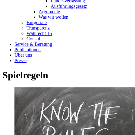
Landesverfassung
Ausführungsgesetz
Argumente
Was wir wollen
Bürgerräte
Transparenz
Wahlrecht 16
Consul
Service & Beratung
Publikationen
Über uns
Presse
Spielregeln