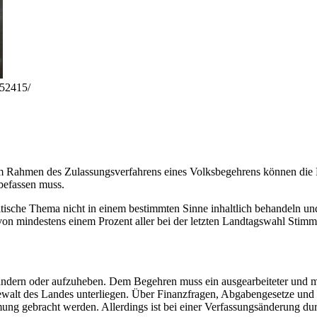
1752415/
. Im Rahmen des Zulassungsverfahrens eines Volksbegehrens können die
 befassen muss.
itische Thema nicht in einem bestimmten Sinne inhaltlich behandeln und
von mindestens einem Prozent aller bei der letzten Landtagswahl Stimm
u ändern oder aufzuheben. Dem Begehren muss ein ausgearbeiteter und 
gewalt des Landes unterliegen. Über Finanzfragen, Abgabengesetze und
ng gebracht werden. Allerdings ist bei einer Verfassungsänderung du