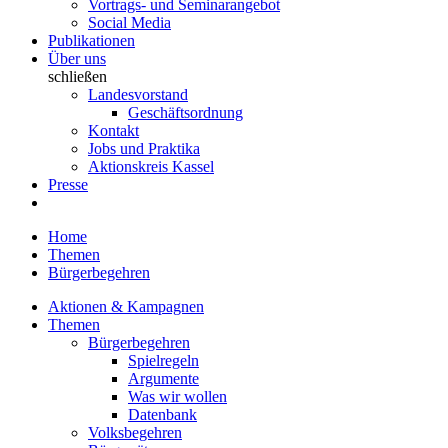
Vortrags- und Seminarangebot
Social Media
Publikationen
Über uns
schließen
Landesvorstand
Geschäftsordnung
Kontakt
Jobs und Praktika
Aktionskreis Kassel
Presse
Home
Themen
Bürgerbegehren
Aktionen & Kampagnen
Themen
Bürgerbegehren
Spielregeln
Argumente
Was wir wollen
Datenbank
Volksbegehren