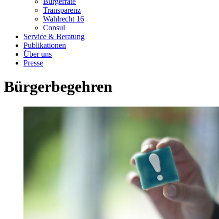
Bürgerräte
Transparenz
Wahlrecht 16
Consul
Service & Beratung
Publikationen
Über uns
Presse
Bürgerbegehren