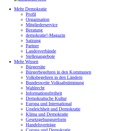
Mehr Demokratie
Profil
Organisation
Mitgliederservice
Beratung
demokratie!-Magazin
Satzung
Partner
Landesverbände
Stellenangebote
Mehr Wissen
Bürgerräte
Bürgerbegehren in den Kommunen
Volksbegehren in den Ländern
Bundesweite Volksabstimmung
Wahlrecht
Informationsfreiheit
Demokratische Kultur
Europa und International
Ungleichheit und Demokratie
Klima und Demokratie
Gesetzgebungsreform
Handelsverträge
Corona und Demokratie