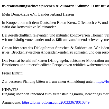
#Veranstaltungsreihe: Sprechen & Zuhören: Stimme + Ohr für d
Mehr Demokratie e.V., Landesverband Hessen
In Kooperation mit dem Deutschen Roten Kreuz Offenbach e.V. und de
stärkt das konstruktive Miteinander.
Bei gesellschaftlich relevanten und mitunter kontroversen Themen tr
wir uns häufig voneinander und es fällt uns zunehmend schwer, gem
Genau hier setzt das Dialogformat Sprechen & Zuhören an. Wir lade
ist es, Brücken zwischen Andersdenkenden zu schlagen und den resp
Das Format beruht auf klaren Dialogregeln, achtsamer Moderation un
Emotionen und unterschiedliche Perspektiven wirklich wahrzunehme
Freier Eintritt
Zur besseren Planung bitten wir um einen Anmeldung unter:
https:/
HINWEIS:
Eingang über den Innenhof zum Veranstaltungsraum, Beachflags mar
Anmeldung:
https://form.jotform.com/260333678010349