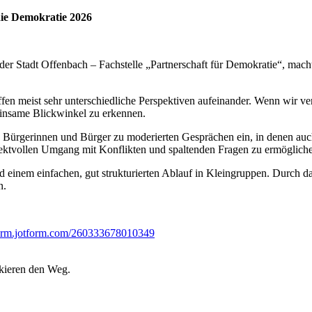
ie Demokratie 2026
r Stadt Offenbach – Fachstelle „Partnerschaft für Demokratie“, mach
effen meist sehr unterschiedliche Perspektiven aufeinander. Wenn wir
einsame Blickwinkel zu erkennen.
n Bürgerinnen und Bürger zu moderierten Gesprächen ein, in denen au
ektvollen Umgang mit Konflikten und spaltenden Fragen zu ermöglich
d einem einfachen, gut strukturierten Ablauf in Kleingruppen. Durch 
n.
/form.jotform.com/260333678010349
kieren den Weg.