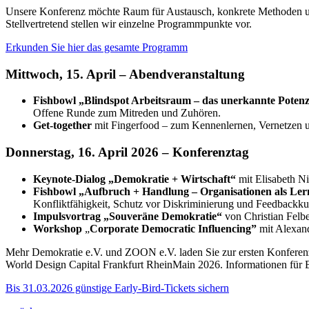
Unsere Konferenz möchte Raum für Austausch, konkrete Methoden und
Stellvertretend stellen wir einzelne Programmpunkte vor.
Erkunden Sie hier das gesamte Programm
Mittwoch, 15. April – Abendveranstaltung
F
ishbowl „Blindspot Arbeitsraum – das unerkannte Poten
Offene Runde zum Mitreden und Zuhören.
Get-together
mit Fingerfood – zum Kennenlernen, Vernetzen 
Donnerstag, 16. April 2026 – Konferenztag
Keynote-Dialog „Demokratie + Wirtschaft“
mit Elisabeth N
Fishbowl „Aufbruch + Handlung – Organisationen als Le
Konfliktfähigkeit, Schutz vor Diskriminierung und Feedbackkul
Impulsvortrag „Souveräne Demokratie“
von Christian Felb
Workshop
„
Corporate Democratic Influencing”
mit Alexand
Mehr Demokratie e.V. und ZOON e.V. laden Sie zur ersten Konfere
World Design Capital Frankfurt RheinMain 2026. Informationen für B
Bis 31.03.2026 günstige Early-Bird-Tickets sichern