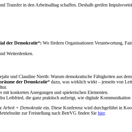
 Transfer in den Arbeitsalltag schaffen. Deshalb greifen Impulsvortr
zial der Demokratie“:
Wo fördern Organisationen Verantwortung, Fai
und Weiterdenken.
iejahr und Claudine Nierth: Warum demokratische Fähigkeiten aus dem B
rnräume der Demokratie“
dazu, was wirklich wirkt – jenseits von Lei
tur.
er mit konkreten Anregungen und spielerischen Elementen.
ra Leibfried, die ganz praktisch aufzeigt, wie digitale Kommunikation
nz
Arbeit + Demokratie
ein. Diese Konferenz wird durchgeführt in Koo
etriebsräte zur Freistellung nach BetrVG finden Sie
hier
.