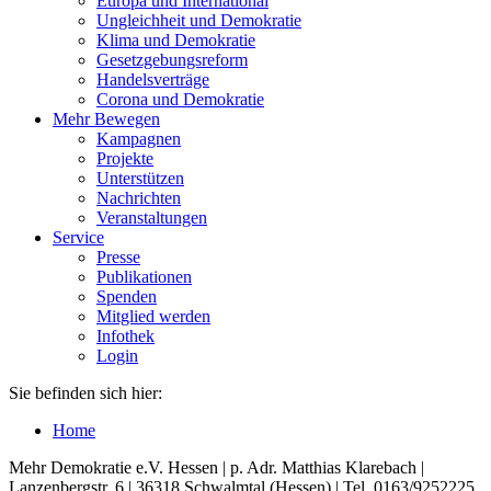
Europa und International
Ungleichheit und Demokratie
Klima und Demokratie
Gesetzgebungsreform
Handelsverträge
Corona und Demokratie
Mehr Bewegen
Kampagnen
Projekte
Unterstützen
Nachrichten
Veranstaltungen
Service
Presse
Publikationen
Spenden
Mitglied werden
Infothek
Login
Sie befinden sich hier:
Home
Mehr Demokratie e.V. Hessen | p. Adr. Matthias Klarebach |
Lanzenbergstr. 6 | 36318 Schwalmtal (Hessen) | Tel. 0163/9252225