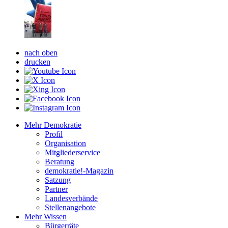
nach oben
drucken
Mehr Demokratie
Profil
Organisation
Mitgliederservice
Beratung
demokratie!-Magazin
Satzung
Partner
Landesverbände
Stellenangebote
Mehr Wissen
Bürgerräte