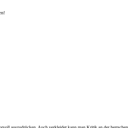
en!
morvoll auszudrücken. Auch verkleidet kann man Kritik an der herrsch